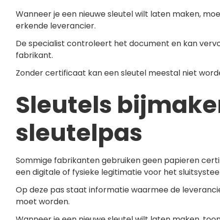
Wanneer je een nieuwe sleutel wilt laten maken, moet j
erkende leverancier.
De specialist controleert het document en kan vervol
fabrikant.
Zonder certificaat kan een sleutel meestal niet wor
Sleutels bijmak
sleutelpas
Sommige fabrikanten gebruiken geen papieren certif
een digitale of fysieke legitimatie voor het sluitsyste
Op deze pas staat informatie waarmee de leverancie
moet worden.
Wanneer je een nieuwe sleutel wilt laten maken, toon 