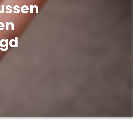
tussen
en
egd