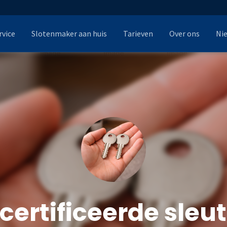
rvice
Slotenmaker aan huis
Tarieven
Over ons
Ni
certificeerde sleut