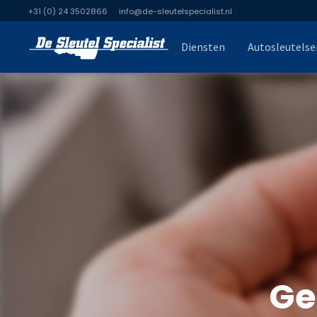
+31 (0) 24 3502866
info@de-sleutelspecialist.nl
Diensten
Autosleutelse
Ge