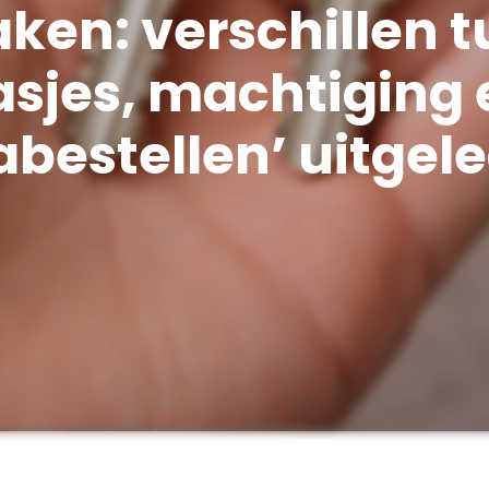
ken: verschillen 
asjes, machtiging 
abestellen’ uitgel