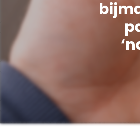
bijma
p
‘n