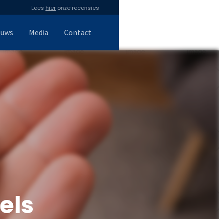
Lees
hier
onze recensies
euws
Media
Contact
els