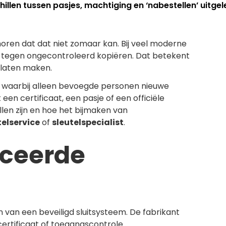
hillen tussen pasjes, machtiging en ‘nabestellen’ uitge
 horen dat dat niet zomaar kan. Bij veel moderne
igd tegen ongecontroleerd kopiëren. Dat betekent
t laten maken.
eem waarbij alleen bevoegde personen nieuwe
en certificaat, een pasje of een officiële
illen zijn en hoe het bijmaken van
telservice
of
sleutelspecialist
.
iceerde
ijn van een beveiligd sluitsysteem. De fabrikant
 certificaat of toegangscontrole.