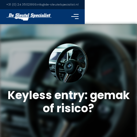
+31 (0) 24 3502866
info@de-sleutelspecialist.nl
Keyless entry: gemak
of risico?