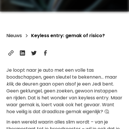
Nieuws
Keyless entry: gemak of risico?
Je loopt naar je auto met een volle tas
boodschappen, geen sleutel te bekennen… maar
klik
, de deuren gaan open alsof je een Jedi bent.
Geen geklungel, geen zoeken, gewoon instappen
en rijden. Dat is het wonder van keyless entry. Maar
waar gemak is, loert vaak ook het gevaar. Want
hoe veilig is dat draadloze gemak eigenlijk? 🤔
In een wereld waarin alles slim wordt – van je
thermostaat tot je broodrooster – wil je ook dat je